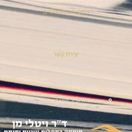
פתיחת שטיפת דרכי דמעות
פרופילים מקצועיים
ResearchGate
Rofim.Org
יצירת קשר
050-7966998
eyevitaly@gmail.com
ויצמן 14, תל אביב, קומה 17, מרפאה מס' 1712